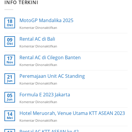
INFO TERKINI
MotoGP Mandalika 2025
18
Okt
Komentar Dinonaktifkan
pada
MotoGP
Mandalika
Rental AC di Bali
09
2025
Okt
Komentar Dinonaktifkan
pada
Rental
AC
Rental AC di Cilegon Banten
17
di
Nov
Komentar Dinonaktifkan
pada
Bali
Rental
AC
Peremajaan Unit AC Standing
21
di
Jun
Komentar Dinonaktifkan
pada
Cilegon
Peremajaan
Banten
Unit
Formula E 2023 Jakarta
05
AC
Jun
Komentar Dinonaktifkan
pada
Standing
Formula
E
Hotel Meruorah, Venue Utama KTT ASEAN 2023
14
2023
Mei
Komentar Dinonaktifkan
pada
Jakarta
Hotel
Meruorah,
Rental AC KTT ASEAN ke 42