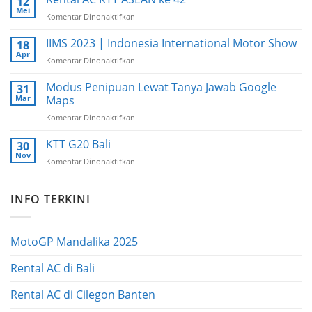
12
Venue
Mei
Komentar Dinonaktifkan
pada
Utama
Rental
KTT
AC
IIMS 2023 | Indonesia International Motor Show
18
ASEAN
KTT
Apr
2023
Komentar Dinonaktifkan
pada
ASEAN
IIMS
ke
2023
Modus Penipuan Lewat Tanya Jawab Google
31
42
|
Mar
Maps
Indonesia
Komentar Dinonaktifkan
pada
International
Modus
Motor
Penipuan
KTT G20 Bali
Show
30
Lewat
Nov
Komentar Dinonaktifkan
pada
Tanya
KTT
Jawab
G20
Google
INFO TERKINI
Bali
Maps
MotoGP Mandalika 2025
Rental AC di Bali
Rental AC di Cilegon Banten