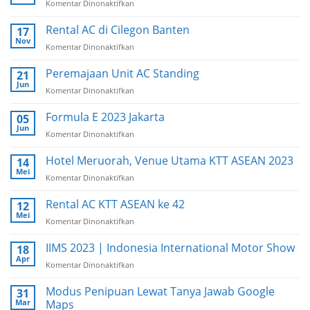
Komentar Dinonaktifkan
pada
Rental
AC
Rental AC di Cilegon Banten
17
di
Nov
Komentar Dinonaktifkan
pada
Bali
Rental
AC
Peremajaan Unit AC Standing
21
di
Jun
Komentar Dinonaktifkan
pada
Cilegon
Peremajaan
Banten
Unit
Formula E 2023 Jakarta
05
AC
Jun
Komentar Dinonaktifkan
pada
Standing
Formula
E
Hotel Meruorah, Venue Utama KTT ASEAN 2023
14
2023
Mei
Komentar Dinonaktifkan
pada
Jakarta
Hotel
Meruorah,
Rental AC KTT ASEAN ke 42
12
Venue
Mei
Komentar Dinonaktifkan
pada
Utama
Rental
KTT
AC
IIMS 2023 | Indonesia International Motor Show
18
ASEAN
KTT
Apr
2023
Komentar Dinonaktifkan
pada
ASEAN
IIMS
ke
2023
Modus Penipuan Lewat Tanya Jawab Google
31
42
|
Mar
Maps