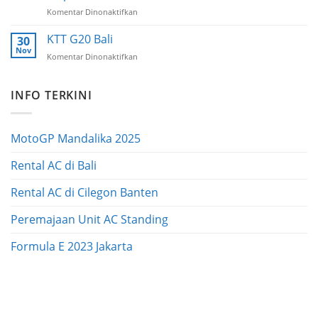
Indonesia
Komentar Dinonaktifkan
pada
International
Modus
Motor
Penipuan
KTT G20 Bali
Show
30
Lewat
Nov
Komentar Dinonaktifkan
pada
Tanya
KTT
Jawab
G20
Google
INFO TERKINI
Bali
Maps
MotoGP Mandalika 2025
Rental AC di Bali
Rental AC di Cilegon Banten
Peremajaan Unit AC Standing
Formula E 2023 Jakarta