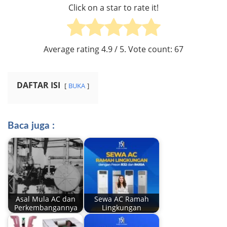
Click on a star to rate it!
Average rating
4.9
/ 5. Vote count:
67
DAFTAR ISI
BUKA
Baca juga :
Asal Mula AC dan
Sewa AC Ramah
Perkembangannya
Lingkungan