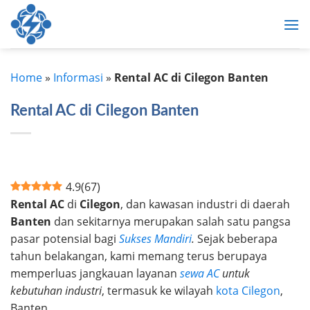
Skip
to
content
Home
»
Informasi
»
Rental AC di Cilegon Banten
Rental AC di Cilegon Banten
4.9
(
67
)
Rental AC
di
Cilegon
, dan kawasan industri di daerah
Banten
dan sekitarnya merupakan salah satu pangsa
pasar potensial bagi
Sukses Mandiri
.
Sejak beberapa
tahun belakangan, kami memang terus berupaya
memperluas jangkauan layanan
sewa AC
untuk
kebutuhan industri
, termasuk ke wilayah
kota Cilegon
,
Banten.