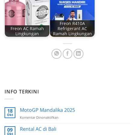
Freon R410A
Freon AC Ramah
Refrigerant AC
Lingkungan
Ramah Lingkungan
INFO TERKINI
MotoGP Mandalika 2025
18
Okt
Komentar Dinonaktifkan
pada
MotoGP
Mandalika
Rental AC di Bali
09
2025
Okt