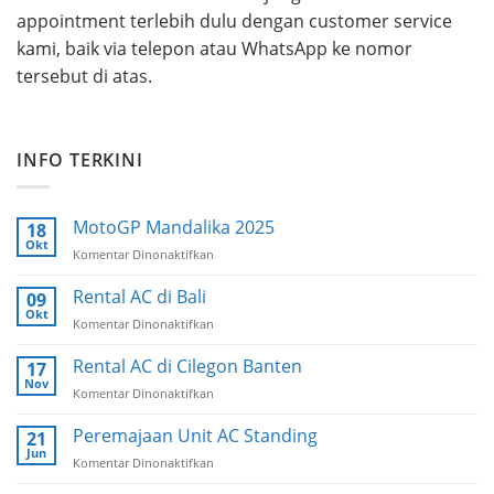
appointment terlebih dulu dengan customer service
kami, baik via telepon atau WhatsApp ke nomor
tersebut di atas.
INFO TERKINI
MotoGP Mandalika 2025
18
Okt
Komentar Dinonaktifkan
pada
MotoGP
Mandalika
Rental AC di Bali
09
2025
Okt
Komentar Dinonaktifkan
pada
Rental
AC
Rental AC di Cilegon Banten
17
di
Nov
Komentar Dinonaktifkan
pada
Bali
Rental
AC
Peremajaan Unit AC Standing
21
di
Jun
Komentar Dinonaktifkan
pada
Cilegon
Peremajaan
Banten