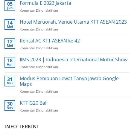
Unit
Formula E 2023 Jakarta
05
AC
Jun
Komentar Dinonaktifkan
pada
Standing
Formula
E
Hotel Meruorah, Venue Utama KTT ASEAN 2023
14
2023
Mei
Komentar Dinonaktifkan
pada
Jakarta
Hotel
Meruorah,
Rental AC KTT ASEAN ke 42
12
Venue
Mei
Komentar Dinonaktifkan
pada
Utama
Rental
KTT
AC
IIMS 2023 | Indonesia International Motor Show
18
ASEAN
KTT
Apr
2023
Komentar Dinonaktifkan
pada
ASEAN
IIMS
ke
2023
Modus Penipuan Lewat Tanya Jawab Google
31
42
|
Mar
Maps
Indonesia
Komentar Dinonaktifkan
pada
International
Modus
Motor
Penipuan
KTT G20 Bali
Show
30
Lewat
Nov
Komentar Dinonaktifkan
pada
Tanya
KTT
Jawab
G20
Google
INFO TERKINI
Bali
Maps