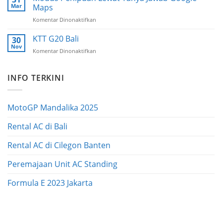
|
Mar
Maps
Indonesia
Komentar Dinonaktifkan
pada
International
Modus
Motor
Penipuan
KTT G20 Bali
Show
30
Lewat
Nov
Komentar Dinonaktifkan
pada
Tanya
KTT
Jawab
G20
Google
INFO TERKINI
Bali
Maps
MotoGP Mandalika 2025
Rental AC di Bali
Rental AC di Cilegon Banten
Peremajaan Unit AC Standing
Formula E 2023 Jakarta