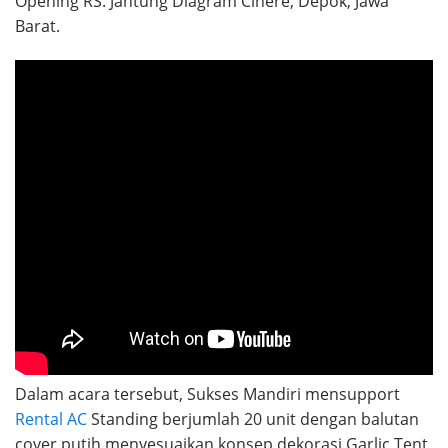
Opening RS. Jantung Diagram Cinere, Depok, Jawa
Barat.
Dalam acara tersebut, Sukses Mandiri mensupport
Rental AC
Standing berjumlah 20 unit dengan balutan
cover putih menyesuaikan konsep dekorasi Garlic Tent