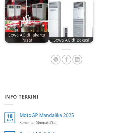
Sewa AC di Jakarta
Pusat
Sewa AC di Bekasi
INFO TERKINI
MotoGP Mandalika 2025
18
Okt
Komentar Dinonaktifkan
pada
MotoGP
Mandalika