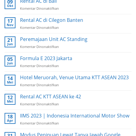
Rental AC di Bali
09
2025
Okt
Komentar Dinonaktifkan
pada
Rental
AC
Rental AC di Cilegon Banten
17
di
Nov
Komentar Dinonaktifkan
pada
Bali
Rental
AC
Peremajaan Unit AC Standing
21
di
Jun
Komentar Dinonaktifkan
pada
Cilegon
Peremajaan
Banten
Unit
Formula E 2023 Jakarta
05
AC
Jun
Komentar Dinonaktifkan
pada
Standing
Formula
E
Hotel Meruorah, Venue Utama KTT ASEAN 2023
14
2023
Mei
Komentar Dinonaktifkan
pada
Jakarta
Hotel
Meruorah,
Rental AC KTT ASEAN ke 42
12
Venue
Mei
Komentar Dinonaktifkan
pada
Utama
Rental
KTT
AC
IIMS 2023 | Indonesia International Motor Show
18
ASEAN
KTT
Apr
2023
Komentar Dinonaktifkan
pada
ASEAN
IIMS
ke
2023
Modus Penipuan Lewat Tanya Jawab Google
31
42