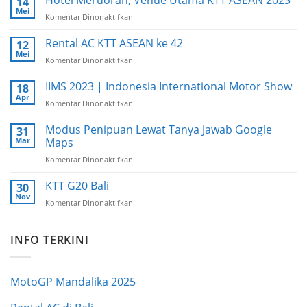
Hotel Meruorah, Venue Utama KTT ASEAN 2023
14
2023
Mei
Komentar Dinonaktifkan
pada
Jakarta
Hotel
Meruorah,
Rental AC KTT ASEAN ke 42
12
Venue
Mei
Komentar Dinonaktifkan
pada
Utama
Rental
KTT
AC
IIMS 2023 | Indonesia International Motor Show
18
ASEAN
KTT
Apr
2023
Komentar Dinonaktifkan
pada
ASEAN
IIMS
ke
2023
Modus Penipuan Lewat Tanya Jawab Google
31
42
|
Mar
Maps
Indonesia
Komentar Dinonaktifkan
pada
International
Modus
Motor
Penipuan
KTT G20 Bali
Show
30
Lewat
Nov
Komentar Dinonaktifkan
pada
Tanya
KTT
Jawab
G20
Google
INFO TERKINI
Bali
Maps
MotoGP Mandalika 2025