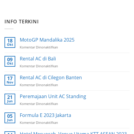
INFO TERKINI
MotoGP Mandalika 2025
18
Okt
Komentar Dinonaktifkan
pada
MotoGP
Mandalika
Rental AC di Bali
09
2025
Okt
Komentar Dinonaktifkan
pada
Rental
AC
Rental AC di Cilegon Banten
17
di
Nov
Komentar Dinonaktifkan
pada
Bali
Rental
AC
Peremajaan Unit AC Standing
21
di
Jun
Komentar Dinonaktifkan
pada
Cilegon
Peremajaan
Banten
Unit
Formula E 2023 Jakarta
05
AC
Jun
Komentar Dinonaktifkan
pada
Standing
Formula
E