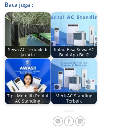
Baca juga :
Sewa AC Terbaik di
Kalau Bisa Sewa AC
Jakarta
Buat Apa Beli?
Tips Memilih Rental
Merk AC Standing
AC Standing
Terbaik