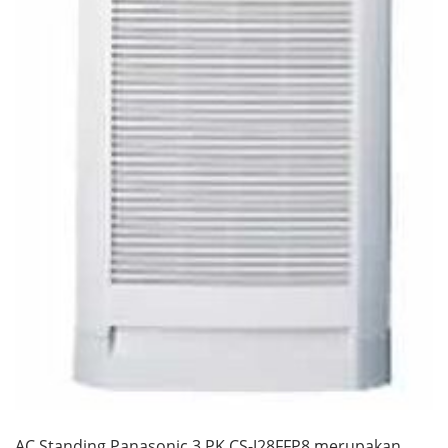
AC Standing Panasonic 3 PK CS-J28FFP8 merupakan