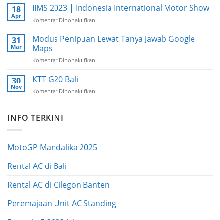
AC
IIMS 2023 | Indonesia International Motor Show
18
ASEAN
KTT
Apr
2023
Komentar Dinonaktifkan
pada
ASEAN
IIMS
ke
2023
Modus Penipuan Lewat Tanya Jawab Google
31
42
|
Mar
Maps
Indonesia
Komentar Dinonaktifkan
pada
International
Modus
Motor
Penipuan
KTT G20 Bali
Show
30
Lewat
Nov
Komentar Dinonaktifkan
pada
Tanya
KTT
Jawab
G20
Google
INFO TERKINI
Bali
Maps
MotoGP Mandalika 2025
Rental AC di Bali
Rental AC di Cilegon Banten
Peremajaan Unit AC Standing