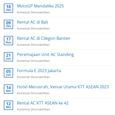
MotoGP Mandalika 2025
18
Okt
Komentar Dinonaktifkan
pada
MotoGP
Mandalika
Rental AC di Bali
09
2025
Okt
Komentar Dinonaktifkan
pada
Rental
AC
Rental AC di Cilegon Banten
17
di
Nov
Komentar Dinonaktifkan
pada
Bali
Rental
AC
Peremajaan Unit AC Standing
21
di
Jun
Komentar Dinonaktifkan
pada
Cilegon
Peremajaan
Banten
Unit
Formula E 2023 Jakarta
05
AC
Jun
Komentar Dinonaktifkan
pada
Standing
Formula
E
Hotel Meruorah, Venue Utama KTT ASEAN 2023
14
2023
Mei
Komentar Dinonaktifkan
pada
Jakarta
Hotel
Meruorah,
Rental AC KTT ASEAN ke 42
12
Venue
Mei
Komentar Dinonaktifkan
pada
Utama
Rental
KTT