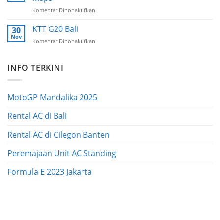
Indonesia
Komentar Dinonaktifkan
pada
International
Modus
Motor
Penipuan
KTT G20 Bali
Show
30
Lewat
Nov
Komentar Dinonaktifkan
pada
Tanya
KTT
Jawab
G20
Google
INFO TERKINI
Bali
Maps
MotoGP Mandalika 2025
Rental AC di Bali
Rental AC di Cilegon Banten
Peremajaan Unit AC Standing
Formula E 2023 Jakarta