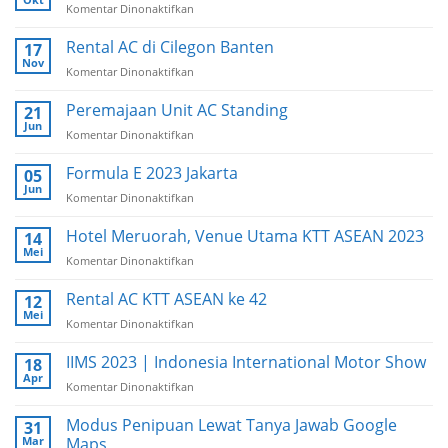
Komentar Dinonaktifkan
pada
Rental
AC
Rental AC di Cilegon Banten
17
di
Nov
Komentar Dinonaktifkan
pada
Bali
Rental
AC
Peremajaan Unit AC Standing
21
di
Jun
Komentar Dinonaktifkan
pada
Cilegon
Peremajaan
Banten
Unit
Formula E 2023 Jakarta
05
AC
Jun
Komentar Dinonaktifkan
pada
Standing
Formula
E
Hotel Meruorah, Venue Utama KTT ASEAN 2023
14
2023
Mei
Komentar Dinonaktifkan
pada
Jakarta
Hotel
Meruorah,
Rental AC KTT ASEAN ke 42
12
Venue
Mei
Komentar Dinonaktifkan
pada
Utama
Rental
KTT
AC
IIMS 2023 | Indonesia International Motor Show
18
ASEAN
KTT
Apr
2023
Komentar Dinonaktifkan
pada
ASEAN
IIMS
ke
2023
Modus Penipuan Lewat Tanya Jawab Google
31
42
|
Mar
Maps