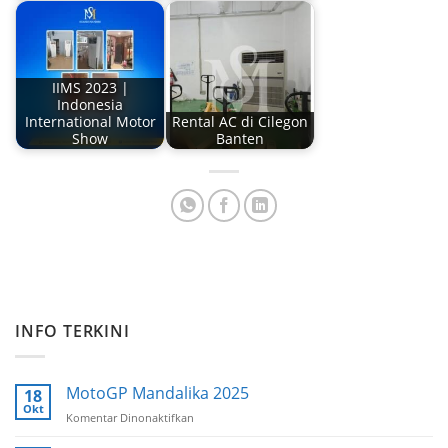
IIMS 2023 |
Indonesia
International Motor
Rental AC di Cilegon
Show
Banten
INFO TERKINI
MotoGP Mandalika 2025
18
Okt
Komentar Dinonaktifkan
pada
MotoGP