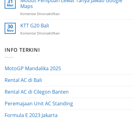
Modus Penipuan Lewat Tanya Jawab Google
31
42
|
Mar
Maps
Indonesia
Komentar Dinonaktifkan
pada
International
Modus
Motor
Penipuan
KTT G20 Bali
Show
30
Lewat
Nov
Komentar Dinonaktifkan
pada
Tanya
KTT
Jawab
G20
Google
INFO TERKINI
Bali
Maps
MotoGP Mandalika 2025
Rental AC di Bali
Rental AC di Cilegon Banten
Peremajaan Unit AC Standing
Formula E 2023 Jakarta