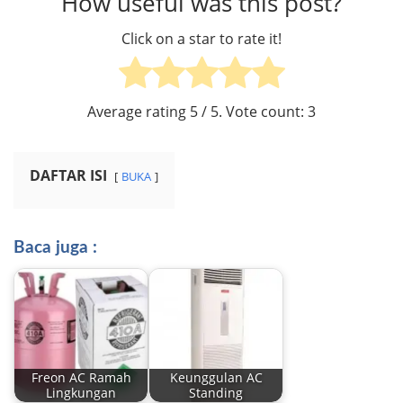
How useful was this post?
Click on a star to rate it!
Average rating
5
/ 5. Vote count:
3
DAFTAR ISI
BUKA
Baca juga :
Freon AC Ramah
Keunggulan AC
Lingkungan
Standing