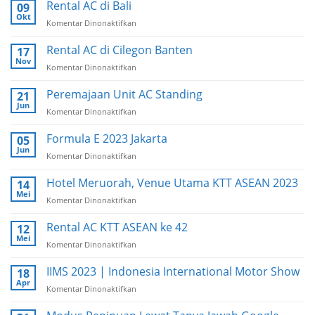
Mandalika
Rental AC di Bali
09
2025
Okt
Komentar Dinonaktifkan
pada
Rental
AC
Rental AC di Cilegon Banten
17
di
Nov
Komentar Dinonaktifkan
pada
Bali
Rental
AC
Peremajaan Unit AC Standing
21
di
Jun
Komentar Dinonaktifkan
pada
Cilegon
Peremajaan
Banten
Unit
Formula E 2023 Jakarta
05
AC
Jun
Komentar Dinonaktifkan
pada
Standing
Formula
E
Hotel Meruorah, Venue Utama KTT ASEAN 2023
14
2023
Mei
Komentar Dinonaktifkan
pada
Jakarta
Hotel
Meruorah,
Rental AC KTT ASEAN ke 42
12
Venue
Mei
Komentar Dinonaktifkan
pada
Utama
Rental
KTT
AC
IIMS 2023 | Indonesia International Motor Show
18
ASEAN
KTT
Apr
2023
Komentar Dinonaktifkan
pada
ASEAN
IIMS
ke
2023