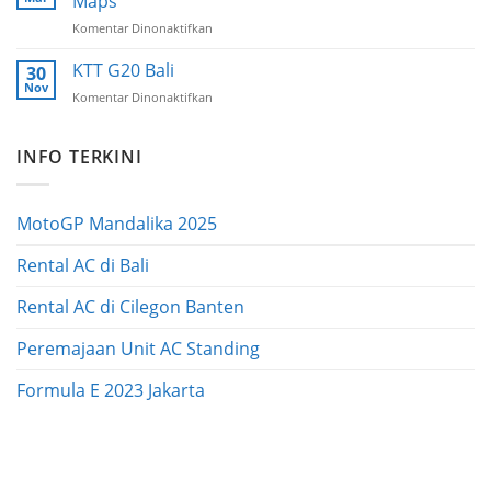
Maps
Indonesia
Komentar Dinonaktifkan
pada
International
Modus
Motor
Penipuan
KTT G20 Bali
Show
30
Lewat
Nov
Komentar Dinonaktifkan
pada
Tanya
KTT
Jawab
G20
Google
INFO TERKINI
Bali
Maps
MotoGP Mandalika 2025
Rental AC di Bali
Rental AC di Cilegon Banten
Peremajaan Unit AC Standing
Formula E 2023 Jakarta