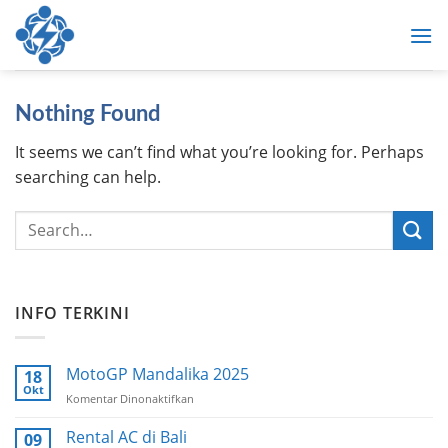
Skip
to
content
Nothing Found
It seems we can’t find what you’re looking for. Perhaps
searching can help.
INFO TERKINI
MotoGP Mandalika 2025
18
Okt
Komentar Dinonaktifkan
pada
MotoGP
Mandalika
Rental AC di Bali
09