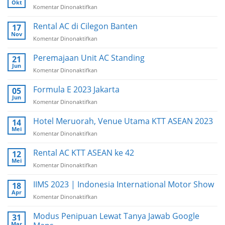
2025
Okt
Komentar Dinonaktifkan
pada
Rental
AC
Rental AC di Cilegon Banten
17
di
Nov
Komentar Dinonaktifkan
pada
Bali
Rental
AC
Peremajaan Unit AC Standing
21
di
Jun
Komentar Dinonaktifkan
pada
Cilegon
Peremajaan
Banten
Unit
Formula E 2023 Jakarta
05
AC
Jun
Komentar Dinonaktifkan
pada
Standing
Formula
E
Hotel Meruorah, Venue Utama KTT ASEAN 2023
14
2023
Mei
Komentar Dinonaktifkan
pada
Jakarta
Hotel
Meruorah,
Rental AC KTT ASEAN ke 42
12
Venue
Mei
Komentar Dinonaktifkan
pada
Utama
Rental
KTT
AC
IIMS 2023 | Indonesia International Motor Show
18
ASEAN
KTT
Apr
2023
Komentar Dinonaktifkan
pada
ASEAN
IIMS
ke
2023
Modus Penipuan Lewat Tanya Jawab Google
31
42
|
Mar